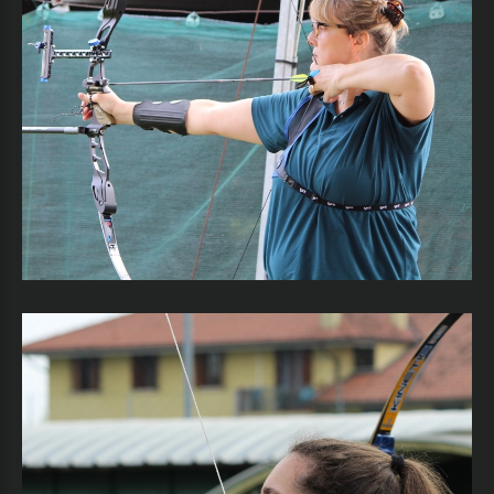
Ricordami
Nome
utente
dimenticato?
Password
dimenticata?