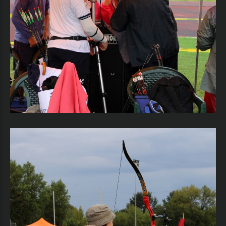
Ricordami
Nome
utente
dimenticato?
Password
dimenticata?