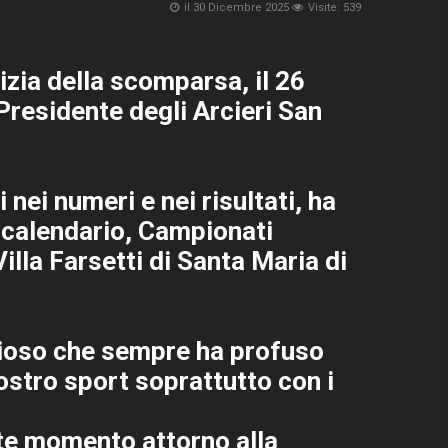
il 30 Dicembre 2025
Visite: 539
Ricordami
Nome
zia della scomparsa, il 26
utente
Presidente degli Arcieri San
dimenticato?
Password
dimenticata?
 nei numeri e nei risultati, ha
 calendario, Campionati
illa Farsetti di Santa Maria di
zioso che sempre ha profuso
stro sport soprattutto con i
iste momento attorno alla