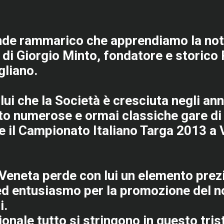
nde rammarico che apprendiamo la noti
di Giorgio Minto, fondatore e storico 
gliano.
 lui che la Società è cresciuta negli anni
to numerose e ormai classiche gare di
e il Campionato Italiano Targa 2013 a V
a Veneta perde con lui un elemento pre
d entusiasmo per la promozione del no
i.
ionale tutto si stringono in questo tr