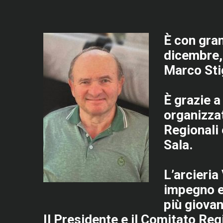
È con gra
dicembre, 
Marco Sti
È grazie a
organizza
Regionali 
Sala.
L’arcieri
impegno e
più giovan
Il Presidente e il Comitato Reg