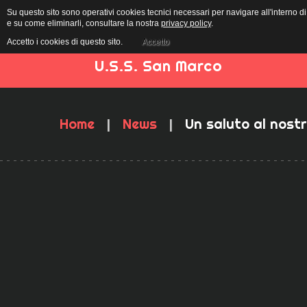
Su questo sito sono operativi cookies tecnici necessari per navigare all'interno 
Home
Chi siamo
e su come eliminarli, consultare la nostra
privacy policy
.
Accetto i cookies di questo sito.
Accetto
U.S.S. San Marco
Home
News
Un saluto al nost
|
|
Contributi pubblici 2020
Contributi pubblici 2021