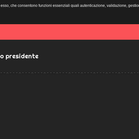
di esso, che consentono funzioni essenziali quali autenticazione, validazione, gesti
Galleria
News
Contatti
ro presidente