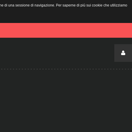
one di una sessione di navigazione. Per saperne di più sui cookie che utilizziamo
Arcieri
Gare
Corso di Tiro
Le nostre gare
Login
accedi