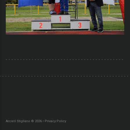
Ricordami
Nome
utente
dimenticato?
Password
dimenticata?
Arcieri Stigliano
©
2026
Privacy Policy